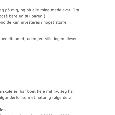
præg på mig, og på alle mine medelever. Om
gså bare en øl i baren:)
end de kan investeres i noget større;
 pedelteamet; uden jer, ville ingen elever
kole år, har boet hele mit liv. Jeg har
lgte derfor som et naturlig følge deraf
len.