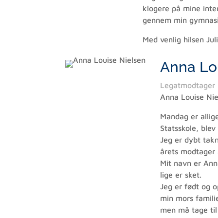
klogere på mine inte
gennem min gymnasiet
Med venlig hilsen Jul
Anna Lo
Legatmodtager
Anna Louise Nie
Mandag er allig
Statsskole, blev
Jeg er dybt tak
årets modtager a
Mit navn er Anna
lige er sket.
Jeg er født og 
min mors famili
men må tage til