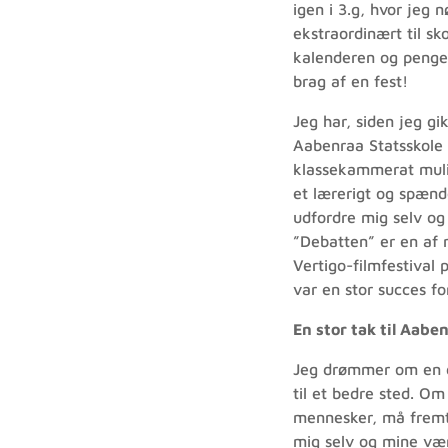
igen i 3.g, hvor jeg 
ekstraordinært til s
kalenderen og penge t
brag af en fest!
Jeg har, siden jeg g
Aabenraa Statsskole 
klassekammerat mulig
et lærerigt og spænd
udfordre mig selv og
”Debatten” er en af m
Vertigo-filmfestival 
var en stor succes f
En stor tak til Aab
Jeg drømmer om en d
til et bedre sted. O
mennesker, må fremti
mig selv og mine vær