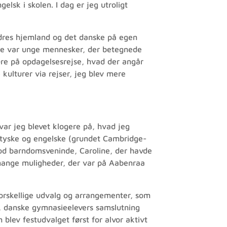
sk i skolen. I dag er jeg utroligt
ældres hjemland og det danske på egen
både var unge mennesker, der betegnede
e på opdagelsesrejse, hvad der angår
e kulturer via rejser, jeg blev mere
var jeg blevet klogere på, hvad jeg
 tyske og engelske (grundet Cambridge-
god barndomsveninde, Caroline, der havde
e mange muligheder, der var på Aabenraa
 forskellige udvalg og arrangementer, som
et, danske gymnasieelevers samslutning
blev festudvalget først for alvor aktivt