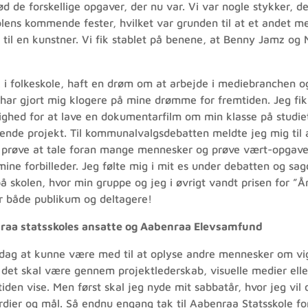
nød de forskellige opgaver, der nu var. Vi var nogle stykker, d
kolens kommende fester, hvilket var grunden til at et andet 
il en kunstner. Vi fik stablet på benene, at Benny Jamz og N
ik i folkeskole, haft en drøm om at arbejde i mediebranchen
har gjort mig klogere på mine drømme for fremtiden. Jeg fik 
hed for at lave en dokumentarfilm om min klasse på studietu
ende projekt. Til kommunalvalgsdebatten meldte jeg mig til at
 prøve at tale foran mange mennesker og prøve vært-opgaven
ine forbilleder. Jeg følte mig i mit es under debatten og sagd
på skolen, hvor min gruppe og jeg i øvrigt vandt prisen for ”År
or både publikum og deltagere!
enraa statsskoles ansatte og Aabenraa Elevsamfund
ag at kunne være med til at oplyse andre mennesker om vi
m det skal være gennem projektlederskab, visuelle medier e
den vise. Men først skal jeg nyde mit sabbatår, hvor jeg vil
dier og mål. Så endnu engang tak til Aabenraa Statsskole for