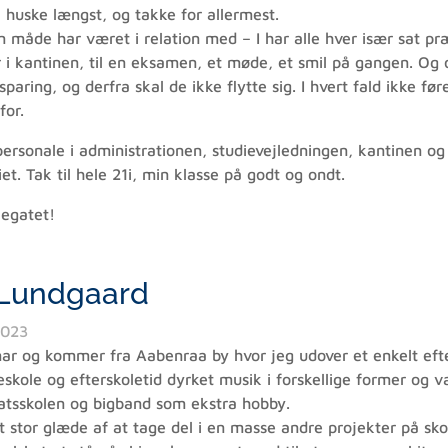
l huske længst, og takke for allermest.
en måde har været i relation med – I har alle hver især sat 
i kantinen, til en eksamen, et møde, et smil på gangen. Og o
aring, og derfra skal de ikke flytte sig. I hvert fald ikke før
for.
e personale i administrationen, studievejledningen, kantinen og
. Tak til hele 21i, min klasse på godt og ondt.
legatet!
Lundgaard
2023
r og kommer fra Aabenraa by hvor jeg udover et enkelt efters
kole og efterskoletid dyrket musik i forskellige former og va
tatsskolen og bigband som ekstra hobby.
ft stor glæde af at tage del i en masse andre projekter på sko