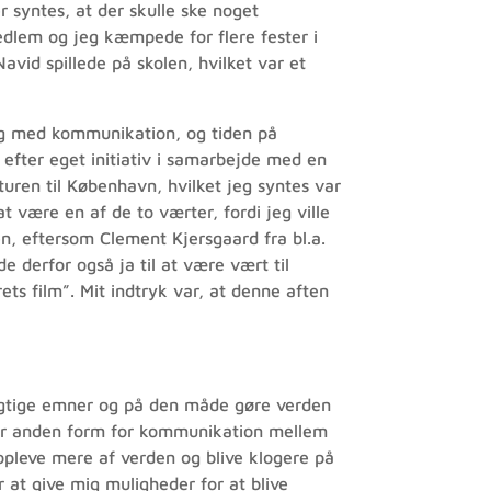
er syntes, at der skulle ske noget
medlem og jeg kæmpede for flere fester i
avid spillede på skolen, hvilket var et
 og med kommunikation, og tiden på
efter eget initiativ i samarbejde med en
ren til København, hvilket jeg syntes var
 være en af de to værter, fordi jeg ville
, eftersom Clement Kjersgaard fra bl.a.
e derfor også ja til at være vært til
ets film”. Mit indtryk var, at denne aften
gtige emner og på den måde gøre verden
ller anden form for kommunikation mellem
 opleve mere af verden og blive klogere på
 at give mig muligheder for at blive