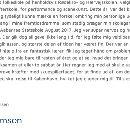
t folkeskole på henholdsvis Rødekro- og Hærvejsskolen, valgt
fterskole, for performance og scenekunst. Dette år, var det 
eg tydeligt kunne mærke en forskel omkring min personlige ud
gang i mine fremtidsdrømme, som stadig præger min skolegang 
Aabenraa Statsskole August 2017. Jeg var super nervøs og hav
. Der gik dog alligevel ikke lang tid, før jeg følte mig veltilp
giklassen, og største delen af tiden har været fin. Der var en
hjælp fra en fantastisk lærer, fik jeg taget hånd om probleme
er jeg mig bare til resten af året og at se, hvad det bringer.
ksamen et eller to sabbat år. Her regner jeg med at skulle ud
røve kræfter med skuespillerfaget, for at finde ud af, om det
jeg skal rejse til København, hvilket jeg glæder mig til. Til sl
lsen
omsen