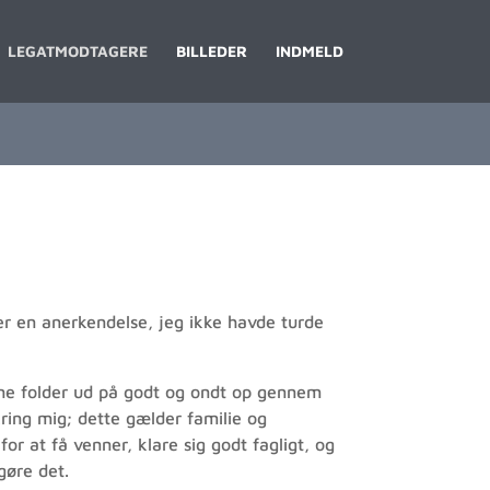
LEGATMODTAGERE
BILLEDER
INDMELD
 er en anerkendelse, jeg ikke havde turde
mine folder ud på godt og ondt op gennem
ing mig; dette gælder familie og
r at få venner, klare sig godt fagligt, og
gøre det.