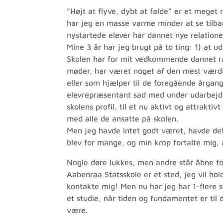
”Højt at flyve, dybt at falde” er et mege
har jeg en masse varme minder at se tilba
nystartede elever har dannet nye relatione
Mine 3 år har jeg brugt på to ting: 1) at 
Skolen har for mit vedkommende dannet ram
møder, har været noget af den mest værdifu
eller som hjælper til de foregående årgang
elevrepræsentant sad med under udarbejdel
skolens profil, til et nu aktivt og attrak
med alle de ansatte på skolen.
Men jeg havde intet godt været, havde det
blev for mange, og min krop fortalte mig, 
Nogle døre lukkes, men andre står åbne fort
Aabenraa Statsskole er et sted, jeg vil hol
kontakte mig! Men nu har jeg har 1-flere sab
et studie, når tiden og fundamentet er ti
være.