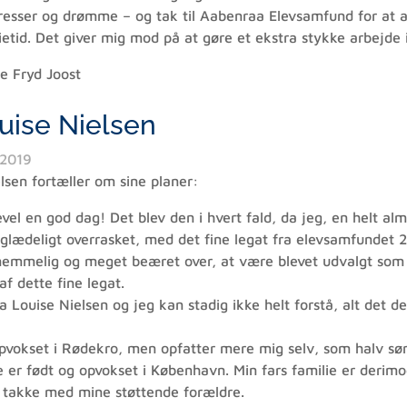
resser og drømme – og tak til Aabenraa Elevsamfund for at an
id. Det giver mig mod på at gøre et ekstra stykke arbejde 
ie Fryd Joost
uise Nielsen
 2019
lsen fortæller om sine planer:
evel en god dag! Det blev den i hvert fald, da jeg, en helt a
 glædeligt overrasket, med det fine legat fra elevsamfundet 
nemmelig og meget beæret over, at være blevet udvalgt som
f dette fine legat.
 Louise Nielsen og jeg kan stadig ikke helt forstå, alt det de
opvokset i Rødekro, men opfatter mere mig selv, som halv sø
e er født og opvokset i København. Min fars familie er derim
 takke med mine støttende forældre.