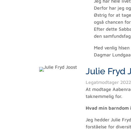
Jeg har hele live
Derfor har jeg og
Østrig for at ta
også chancen for 
Efter dette Sabba
den samfundsfagli
Med venlig hlsen
Dagmar Lundgaa
Julie Fryd 
Legatmodtager 202
At modtage Aabenraa
taknemmelig for.
Hvad min barndom i 
Jeg hedder Julie Fry
forståelse for divers