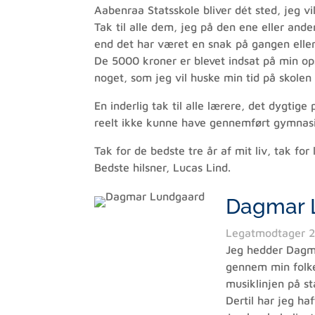
Aabenraa Statsskole bliver dét sted, jeg vi
Tak til alle dem, jeg på den ene eller and
end det har været en snak på gangen eller 
De 5000 kroner er blevet indsat på min opsp
noget, som jeg vil huske min tid på skolen 
En inderlig tak til alle lærere, det dygtig
reelt ikke kunne have gennemført gymnasiet
Tak for de bedste tre år af mit liv, tak for 
Bedste hilsner, Lucas Lind.
Dagmar 
Legatmodtager 
Jeg hedder Dagma
gennem min folkes
musiklinjen på s
Dertil har jeg ha