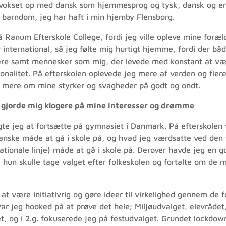
 vokset op med dansk som hjemmesprog og tysk, dansk og engel
barndom, jeg har haft i min hjemby Flensborg.
 på Ranum Efterskole College, fordi jeg ville opleve mine for
r international, så jeg følte mig hurtigt hjemme, fordi der 
re samt mennesker som mig, der levede med konstant at vær
ationalitet. På efterskolen oplevede jeg mere af verden og fler
e mere om mine styrker og svagheder på godt og ondt.
 gjorde mig klogere på mine interesser og drømme
lgte jeg at fortsætte på gymnasiet i Danmark. På efterskolen 
anske måde at gå i skole på, og hvad jeg værdsatte ved den
ationale linje) måde at gå i skole på. Derover havde jeg en 
a hun skulle tage valget efter folkeskolen og fortalte om d
 at være initiativrig og gøre ideer til virkelighed gennem de
. var jeg hooked på at prøve det hele; Miljøudvalget, elevråd
, og i 2.g. fokuserede jeg på festudvalget. Grundet lockdown 