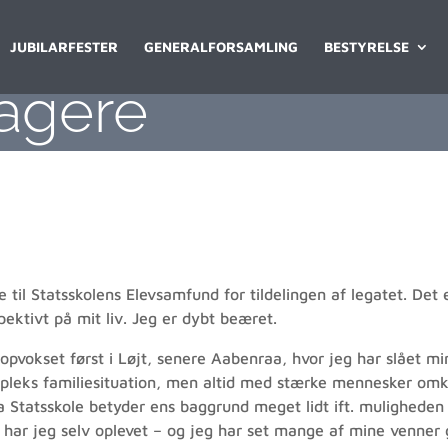
JUBILARFESTER
GENERALFORSAMLING
BESTYRELSE
agere
e til Statsskolens Elevsamfund for tildelingen af legatet. Det
pektivt på mit liv. Jeg er dybt beæret.
 opvokset først i Løjt, senere Aabenraa, hvor jeg har slået 
pleks familiesituation, men altid med stærke mennesker omkr
tatsskole betyder ens baggrund meget lidt ift. muligheden fo
t har jeg selv oplevet – og jeg har set mange af mine venner 