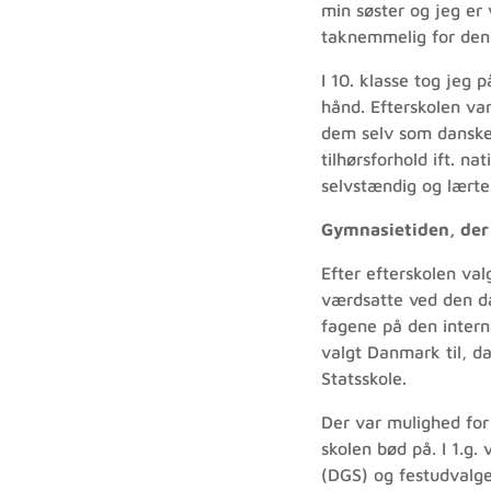
min søster og jeg er
taknemmelig for den 
I 10. klasse tog jeg
hånd. Efterskolen va
dem selv som danske
tilhørsforhold ift. n
selvstændig og lært
Gymnasietiden, der
Efter efterskolen va
værdsatte ved den d
fagene på den intern
valgt Danmark til, d
Statsskole.
Der var mulighed for
skolen bød på. I 1.g
(DGS) og festudvalget