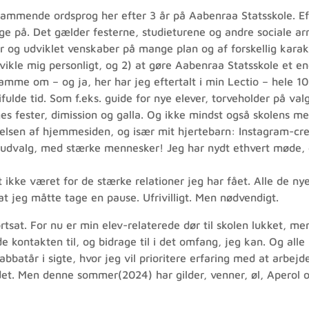
t rammende ordsprog her efter 3 år på Aabenraa Statsskole. E
ge på. Det gælder festerne, studieturene og andre sociale a
r og udviklet venskaber på mange plan og af forskellig karak
udvikle mig personligt, og 2) at gøre Aabenraa Statsskole et 
me om – og ja, her har jeg eftertalt i min Lectio – hele 107
lde tid. Som f.eks. guide for nye elever, torveholder på val
es fester, dimission og galla. Og ikke mindst også skolens me
sen af hjemmesiden, og især mit hjertebarn: Instagram-crew
tivt udvalg, med stærke mennesker! Jeg har nydt ethvert møde
 ikke været for de stærke relationer jeg har fået. Alle de 
at jeg måtte tage en pause. Ufrivilligt. Men nødvendigt.
sat. For nu er min elev-relaterede dør til skolen lukket, men 
de kontakten til, og bidrage til i det omfang, jeg kan. Og all
batår i sigte, hvor jeg vil prioritere erfaring med at arbejde
l det. Men denne sommer(2024) har gilder, venner, øl, Aperol