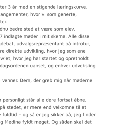
fter 3 år med en stigende læringskurve,
rrangementer, hvor vi som generte,
ter.
endnu bedre sted at være som elev.
 indlagte møder i mit skema. Alle disse
gdebat, udvalgsrepræsentant på introtur,
re direkte udvikling, hvor jeg som ene
’et, hvor jeg har startet og opretholdt
, dagsordenen uanset, og enhver udveksling
nye venner. Dem, der greb mig når møderne
personligt står alle døre fortsat åbne.
e på stedet, er mere end velkomne til at
 fuldtid – og så er jeg sikker på, jeg finder
 og Medina fyldt meget. Og sådan skal det