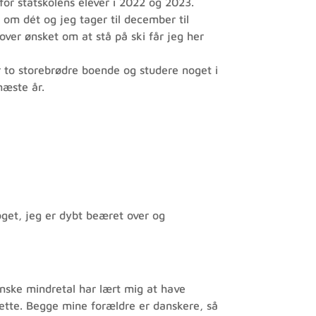
 for statskolens elever i 2022 og 2023.
 om dét og jeg tager til december til
ver ønsket om at stå på ski får jeg her
ar to storebrødre boende og studere noget i
næste år.
et, jeg er dybt beæret over og
anske mindretal har lært mig at have
 dette. Begge mine forældre er danskere, så