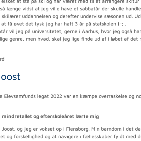
t elsket at stå på ski og har været med til at arrangere skitur
så længe vidst at jeg ville have et sabbatår der skulle handle
ge skilærer uddannelsen og derefter undervise sæsonen ud. Udo
at få øvet det tysk jeg har haft 3 år på statskolen (-; .
tår vil jeg på universitetet, gerne i Aarhus, hvor jeg også h
ge genre, men hvad, skal jeg lige finde ud af i løbet af det 
rd
Joost
2
 Elevsamfunds legat 2022 var en kæmpe overraskelse og nog
mindretallet og efterskoleåret lærte mig
d Joost, og jeg er vokset op i Flensborg. Min barndom i det d
itet og forskellighed og at navigere i fællesskaber fyldt med