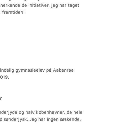
erkende de initiativer, jeg har taget
i fremtiden!
lmindelig gymnasieelev på Aabenraa
2019.
r
nderjyde og halv københavner, da hele
od sønderjysk. Jeg har ingen søskende,