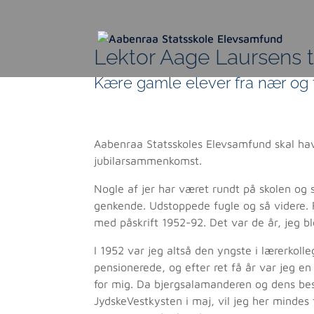
Lektor Aage Laursens tal
Kære gamle elever fra nær og 
Aabenraa Statsskoles Elevsamfund skal have 
jubilarsammenkomst.
Nogle af jer har været rundt på skolen og s
genkende. Udstoppede fugle og så videre. 
med påskrift 1952-92. Det var de år, jeg bl
I 1952 var jeg altså den yngste i lærerkolle
pensionerede, og efter ret få år var jeg e
for mig. Da bjergsalamanderen og dens besky
JydskeVestkysten i maj, vil jeg her mindes