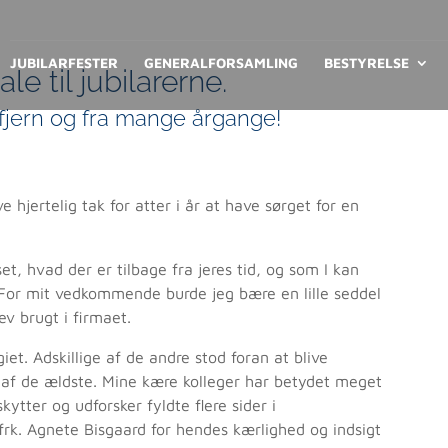
JUBILARFESTER
GENERALFORSAMLING
BESTYRELSE
e til jubilarerne.
fjern og fra mange årgange!
hjertelig tak for atter i år at have sørget for en
et, hvad der er tilbage fra jeres tid, og som I kan
For mit vedkommende burde jeg bære en lille seddel
ev brugt i firmaet.
giet. Adskillige af de andre stod foran at blive
n af de ældste. Mine kære kolleger har betydet meget
tter og udforsker fyldte flere sider i
 frk. Agnete Bisgaard for hendes kærlighed og indsigt